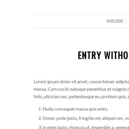
11/05/2014
/
/
ENTRY WITHO
Lorem ipsum dolor sit amet, consectetuer adipis
massa. Cum sociis natoque penatibus et magnis d
felis, ultricies nec, pellentesque eu, pretium quis,
Nulla consequat massa quis enim.
Donec pede justo, fringilla vel, aliquet nec, v
In enim justo, rhoncus ut, imperdiet a, venenat