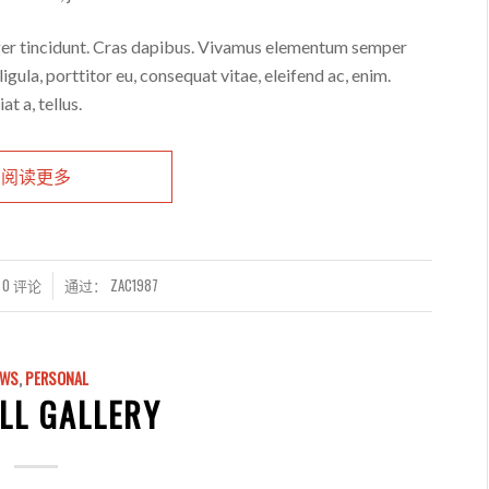
eger tincidunt. Cras dapibus. Vivamus elementum semper
ligula, porttitor eu, consequat vitae, eleifend ac, enim.
t a, tellus.
阅读更多
0 评论
通过：
ZAC1987
EWS
,
PERSONAL
LL GALLERY