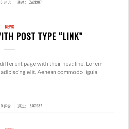
0 评论
通过：
ZAC1987
NEWS
WITH POST TYPE “LINK”
a different page with their headline. Lorem
 adipiscing elit. Aenean commodo ligula
0 评论
通过：
ZAC1987