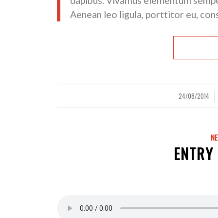
dapibus. Vivamus elementum semper 
Aenean leo ligula, porttitor eu, con
24/08/2014
/
/
N
ENTRY