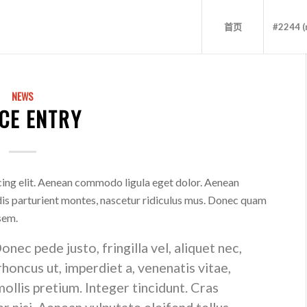
首页
#2244 (n
NEWS
ICE ENTRY
cing elit. Aenean commodo ligula eget dolor. Aenean
is parturient montes, nascetur ridiculus mus. Donec quam
 sem.
ec pede justo, fringilla vel, aliquet nec,
 rhoncus ut, imperdiet a, venenatis vitae,
ollis pretium. Integer tincidunt. Cras