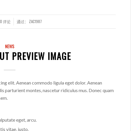
0 评论
通过：
ZAC1987
NEWS
UT PREVIEW IMAGE
cing elit. Aenean commodo ligula eget dolor. Aenean
is parturient montes, nascetur ridiculus mus. Donec quam
 sem.
ulputate eget, arcu.
is vitae, justo.