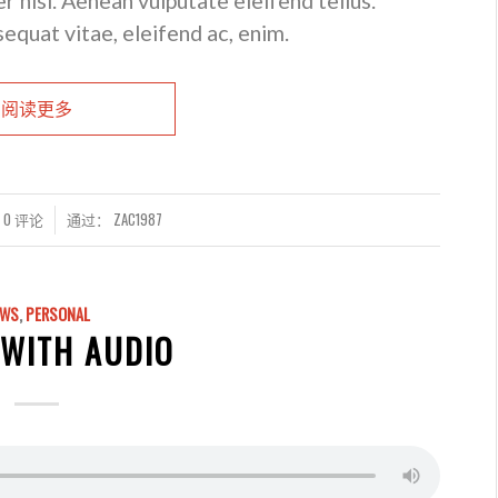
nisi. Aenean vulputate eleifend tellus.
sequat vitae, eleifend ac, enim.
阅读更多
0 评论
通过：
ZAC1987
EWS
,
PERSONAL
 WITH AUDIO